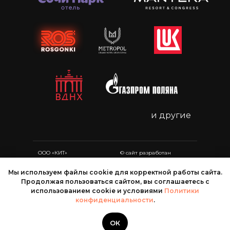
и другие
ООО «КИТ»
© сайт разработан
ИНН 2312205039
компанией
«Лео Пульт»
при содействии
«Центра
Политика
Мы используем файлы cookie для корректной работы сайта.
„Мой бизнес“
конфиденциальности
Продолжая пользоваться сайтом, вы соглашаетесь с
Краснодарского края»
использованием cookie и условиями
Политики
конфиденциальности
.
ОК