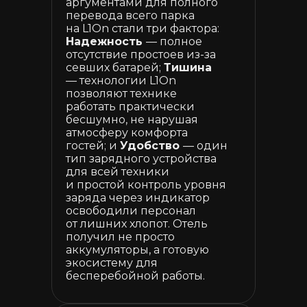
аргументами для полного
перевода всего парка
на L1On стали три фактора:
Надежность
— полное
отсутствие простоев из-за
севших батарей;
Тишина
— технологии L1On
позволяют технике
работать практически
бесшумно, не нарушая
атмосферу комфорта
гостей; и
Удобство
— один
тип зарядного устройства
для всей техники
и простой контроль уровня
заряда через индикатор
освободили персонал
от лишних хлопот. Отель
получил не просто
аккумуляторы, а готовую
экосистему для
бесперебойной работы.