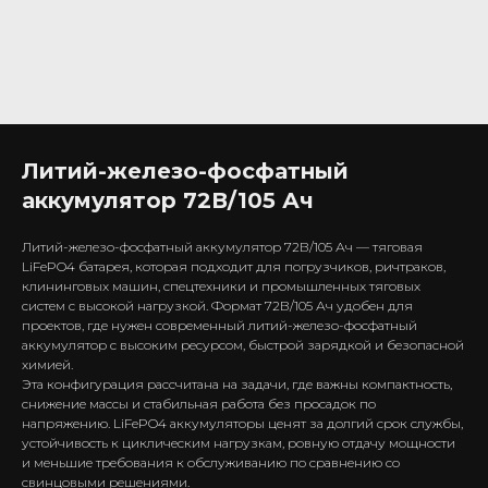
Литий-железо-фосфатный
аккумулятор 72В/105 Ач
Литий-железо-фосфатный аккумулятор 72В/105 Ач — тяговая
LiFePO4 батарея, которая подходит для погрузчиков, ричтраков,
клининговых машин, спецтехники и промышленных тяговых
систем с высокой нагрузкой. Формат 72В/105 Ач удобен для
проектов, где нужен современный литий-железо-фосфатный
аккумулятор с высоким ресурсом, быстрой зарядкой и безопасной
химией.
Эта конфигурация рассчитана на задачи, где важны компактность,
снижение массы и стабильная работа без просадок по
напряжению. LiFePO4 аккумуляторы ценят за долгий срок службы,
устойчивость к циклическим нагрузкам, ровную отдачу мощности
и меньшие требования к обслуживанию по сравнению со
свинцовыми решениями.