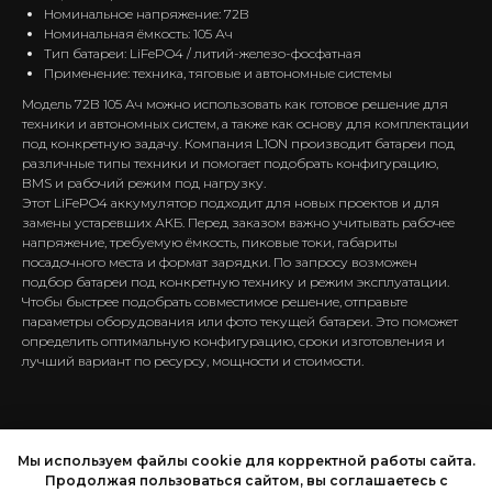
Номинальное напряжение: 72В
Номинальная ёмкость: 105 Ач
Тип батареи: LiFePO4 / литий-железо-фосфатная
Применение: техника, тяговые и автономные системы
Модель 72В 105 Ач можно использовать как готовое решение для
техники и автономных систем, а также как основу для комплектации
под конкретную задачу. Компания L1ON производит батареи под
различные типы техники и помогает подобрать конфигурацию,
BMS и рабочий режим под нагрузку.
Этот LiFePO4 аккумулятор подходит для новых проектов и для
замены устаревших АКБ. Перед заказом важно учитывать рабочее
напряжение, требуемую ёмкость, пиковые токи, габариты
посадочного места и формат зарядки. По запросу возможен
подбор батареи под конкретную технику и режим эксплуатации.
Чтобы быстрее подобрать совместимое решение, отправьте
параметры оборудования или фото текущей батареи. Это поможет
определить оптимальную конфигурацию, сроки изготовления и
лучший вариант по ресурсу, мощности и стоимости.
Мы используем файлы cookie для корректной работы сайта.
ООО «КИТ»
© сайт разработан
ИНН 2312205039
компанией
«Лео Пульт»
Продолжая пользоваться сайтом, вы соглашаетесь с