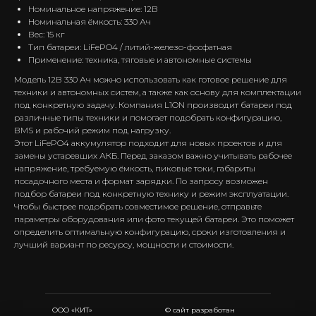
Номинальное напряжение: 12В
Номинальная ёмкость: 330 Ач
Вес: 15 кг
Тип батареи: LiFePO4 / литий-железо-фосфатная
Применение: техника, тяговые и автономные системы
Модель 12В 330 Ач можно использовать как готовое решение для
техники и автономных систем, а также как основу для комплектации
под конкретную задачу. Компания L1ON производит батареи под
различные типы техники и помогает подобрать конфигурацию,
BMS и рабочий режим под нагрузку.
Этот LiFePO4 аккумулятор подходит для новых проектов и для
замены устаревших АКБ. Перед заказом важно учитывать рабочее
напряжение, требуемую ёмкость, пиковые токи, габариты
посадочного места и формат зарядки. По запросу возможен
подбор батареи под конкретную технику и режим эксплуатации.
Чтобы быстрее подобрать совместимое решение, отправьте
параметры оборудования или фото текущей батареи. Это поможет
определить оптимальную конфигурацию, сроки изготовления и
лучший вариант по ресурсу, мощности и стоимости.
ООО «КИТ»
© сайт разработан