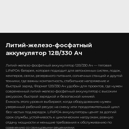
Литий-железо-фосфатный
аккумулятор 12В/330 Ач
Литий-железо-фосфатный аккумулятор 12В/330 Ач — тяговая
LiFePO4 батарея, которая подходит для автономных систем, лодок,
кемперов, связи, резервного питания, солнечных станций и другой
техники, где важны компактность, стабильное напряжение и
быстрый заряд. Формат 12В/330 Ач удобен для проектов, где нужен
современный литий-железо-фосфатный аккумулятор с высоким
ресурсом, быстрой зарядкой и безопасной химией.
Ёмкость этого уровня выбирают, когда оборудованию нужен
уверенный рабочий ресурс на смену или продолжительный цикл
без частых подзарядок. LiFePO4 аккумуляторы ценят за долгий
срок службы, устойчивость к циклическим нагрузкам, ровную
отдачу мощности и меньшие требования к обслуживанию по
сравнению со свинцовыми решениями.