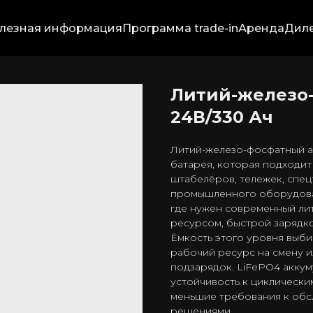
лезная информация
Программа trade-in
Аренда
Дил
Литий-железо
24В/330 Ач
Литий-железо-фосфатный а
батарея, которая подходит
штабелёров, тележек, спец
промышленного оборудован
где нужен современный ли
ресурсом, быстрой зарядко
Ёмкость этого уровня выб
рабочий ресурс на смену и
подзарядок. LiFePO4 аккум
устойчивость к циклически
меньшие требования к обс
решениями.