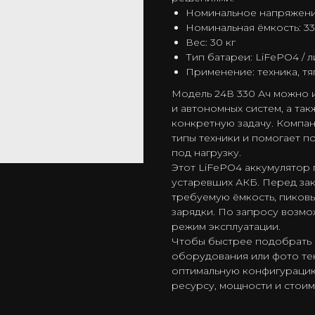
Номинальное напряжени
Номинальная ёмкость: 33
Вес: 30 кг
Тип батареи: LiFePO4 / 
Применение: техника, т
Модель 24В 330 Ач можно и
и автономных систем, а та
конкретную задачу. Компа
типы техники и помогает 
под нагрузку.
Этот LiFePO4 аккумулятор 
устаревших АКБ. Перед за
требуемую ёмкость, пиковы
зарядки. По запросу возм
режим эксплуатации.
Чтобы быстрее подобрать 
оборудования или фото те
оптимальную конфигурацию
ресурсу, мощности и стоим