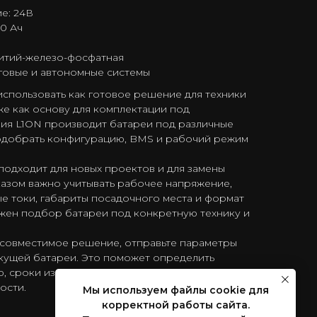
е: 24В
0 Ач
литий-железо-фосфатная
яговые и автономные системы
спользовать как готовое решение для техники
кже как основу для комплектации под
ния L1ON производит батареи под различные
подобрать конфигурацию, BMS и рабочий режим
подходит для новых проектов и для замены
казом важно учитывать рабочее напряжение,
е токи, габариты посадочного места и формат
ожен подбор батареи под конкретную технику и
совместимое решение, отправьте параметры
кущей батареи. Это поможет определить
, сроки изготовления и лучший вариант по
ости.
Мы используем файлы cookie для
корректной работы сайта.