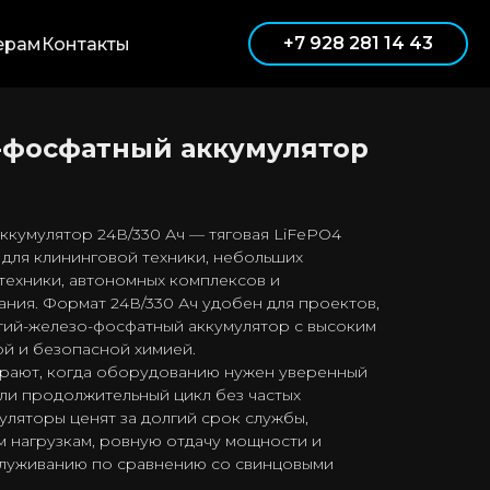
+7 928 281 14 43
ерам
Контакты
-фосфатный аккумулятор
ккумулятор 24В/330 Ач — тяговая LiFePO4
 для клининговой техники, небольших
техники, автономных комплексов и
ия. Формат 24В/330 Ач удобен для проектов,
тий-железо-фосфатный аккумулятор с высоким
й и безопасной химией.
ирают, когда оборудованию нужен уверенный
ли продолжительный цикл без частых
уляторы ценят за долгий срок службы,
м нагрузкам, ровную отдачу мощности и
луживанию по сравнению со свинцовыми