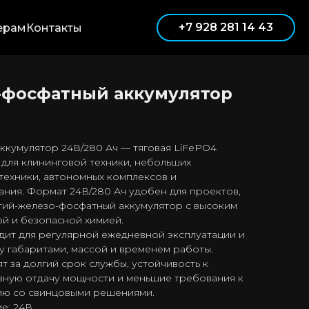
+7 928 281 14 43
ерам
Контакты
-фосфатный аккумулятор
ккумулятор 24В/280 Ач — тяговая LiFePO4
 для клининговой техники, небольших
техники, автономных комплексов и
ия. Формат 24В/280 Ач удобен для проектов,
тий-железо-фосфатный аккумулятор с высоким
й и безопасной химией.
дит для регулярной ежедневной эксплуатации и
 габаритами, массой и временем работы.
т за долгий срок службы, устойчивость к
овную отдачу мощности и меньшие требования к
ию со свинцовыми решениями.
е: 24В