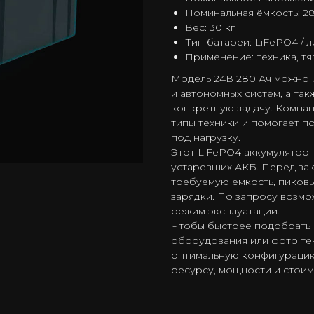
Номинальная ёмкость: 2
Вес: 30 кг
Тип батареи: LiFePO4 / 
Применение: техника, т
Модель 24В 280 Ач можно и
и автономных систем, а та
конкретную задачу. Компа
типы техники и помогает 
под нагрузку.
Этот LiFePO4 аккумулятор 
устаревших АКБ. Перед за
требуемую ёмкость, пиковы
зарядки. По запросу возм
режим эксплуатации.
Чтобы быстрее подобрать 
оборудования или фото те
оптимальную конфигурацию
ресурсу, мощности и стоим