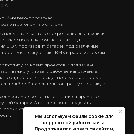
80 Ач
литий-железо-фосфатная
яговые и автономные системы
спользовать как готовое решение для техники
кже как основу для комплектации под
ния L1ON производит батареи под различные
подобрать конфигурацию, BMS и рабочий режим
подходит для новых проектов и для замены
казом важно учитывать рабочее напряжение,
е токи, габариты посадочного места и формат
ожен подбор батареи под конкретную технику и
совместимое решение, отправьте параметры
кущей батареи. Это поможет определить
, сроки изготовления и лучший вариант по
ости.
Мы используем файлы cookie для
корректной работы сайта.
Продолжая пользоваться сайтом,