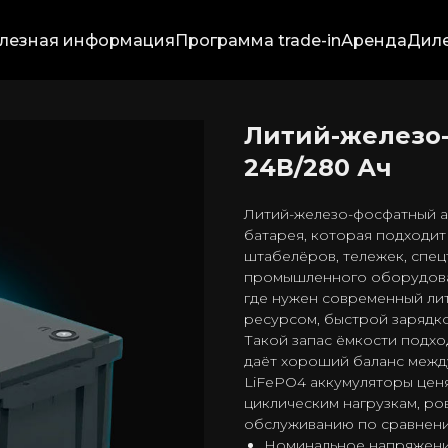
лезная информация
Программа trade-in
Аренда
Дил
Литий-железо
24В/280 Ач
Литий-железо-фосфатный а
батарея, которая подходит
штабелёров, тележек, спец
промышленного оборудован
где нужен современный ли
ресурсом, быстрой зарядко
Такой запас ёмкости подхо
даёт хороший баланс между
LiFePO4 аккумуляторы ценя
циклическим нагрузкам, р
обслуживанию по сравнен
Номинальное напряжени