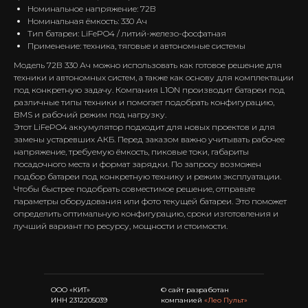
Номинальное напряжение: 72В
Номинальная ёмкость: 330 Ач
Тип батареи: LiFePO4 / литий-железо-фосфатная
Применение: техника, тяговые и автономные системы
Модель 72В 330 Ач можно использовать как готовое решение для
техники и автономных систем, а также как основу для комплектации
под конкретную задачу. Компания L1ON производит батареи под
различные типы техники и помогает подобрать конфигурацию,
BMS и рабочий режим под нагрузку.
Этот LiFePO4 аккумулятор подходит для новых проектов и для
замены устаревших АКБ. Перед заказом важно учитывать рабочее
напряжение, требуемую ёмкость, пиковые токи, габариты
посадочного места и формат зарядки. По запросу возможен
подбор батареи под конкретную технику и режим эксплуатации.
Чтобы быстрее подобрать совместимое решение, отправьте
параметры оборудования или фото текущей батареи. Это поможет
определить оптимальную конфигурацию, сроки изготовления и
лучший вариант по ресурсу, мощности и стоимости.
ООО «КИТ»
© сайт разработан
ИНН 2312205039
компанией
«Лео Пульт»