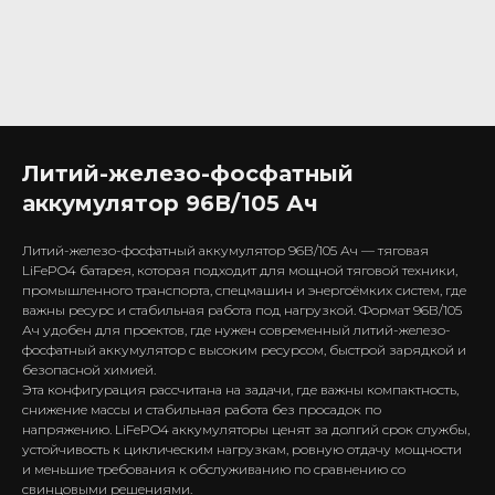
Литий-железо-фосфатный
аккумулятор 96В/105 Ач
Литий-железо-фосфатный аккумулятор 96В/105 Ач — тяговая
LiFePO4 батарея, которая подходит для мощной тяговой техники,
промышленного транспорта, спецмашин и энергоёмких систем, где
важны ресурс и стабильная работа под нагрузкой. Формат 96В/105
Ач удобен для проектов, где нужен современный литий-железо-
фосфатный аккумулятор с высоким ресурсом, быстрой зарядкой и
безопасной химией.
Эта конфигурация рассчитана на задачи, где важны компактность,
снижение массы и стабильная работа без просадок по
напряжению. LiFePO4 аккумуляторы ценят за долгий срок службы,
устойчивость к циклическим нагрузкам, ровную отдачу мощности
и меньшие требования к обслуживанию по сравнению со
свинцовыми решениями.