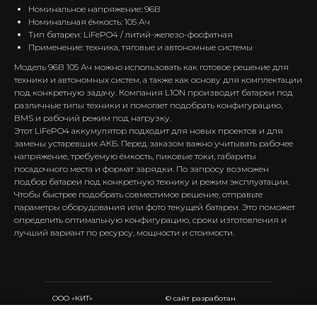
Номинальное напряжение: 96В
Номинальная ёмкость: 105 Ач
Тип батареи: LiFePO4 / литий-железо-фосфатная
Применение: техника, тяговые и автономные системы
Модель 96В 105 Ач можно использовать как готовое решение для
техники и автономных систем, а также как основу для комплектации
под конкретную задачу. Компания L1ON производит батареи под
различные типы техники и помогает подобрать конфигурацию,
BMS и рабочий режим под нагрузку.
Этот LiFePO4 аккумулятор подходит для новых проектов и для
замены устаревших АКБ. Перед заказом важно учитывать рабочее
напряжение, требуемую ёмкость, пиковые токи, габариты
посадочного места и формат зарядки. По запросу возможен
подбор батареи под конкретную технику и режим эксплуатации.
Чтобы быстрее подобрать совместимое решение, отправьте
параметры оборудования или фото текущей батареи. Это поможет
определить оптимальную конфигурацию, сроки изготовления и
лучший вариант по ресурсу, мощности и стоимости.
ООО «КИТ»
© сайт разработан
ИНН 2312205039
компанией
«Лео Пульт»